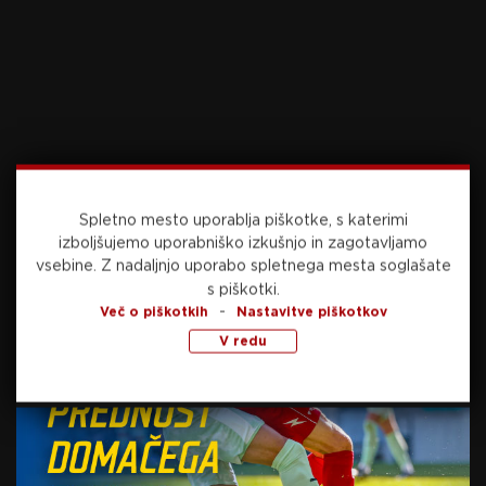
včeraj, 18:52
ZIMSKI ŠPORTI
Ema Klinec peta v Courchevelu, zmaga
Norvežanki
Spletno mesto uporablja piškotke, s katerimi
včeraj, 17:38
ATLETIKA
izboljšujemo uporabniško izkušnjo in zagotavljamo
vsebine.
Z nadaljnjo uporabo spletnega mesta soglašate
s piškotki.
-
Več o piškotkih
Nastavitve piškotkov
V redu
Tina Šutej in Kristjan Čeh glavna aduta
Slovenije na EP v Birminghamu
včeraj, 16:11
NOGOMET