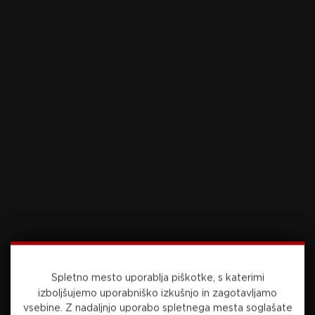
dalje na Šport TV!
Foto: Sportida.com
Preberite še
danes, 16:40
PRVA LIGA
Spletno mesto uporablja piškotke, s katerimi
izboljšujemo uporabniško izkušnjo in zagotavljamo
vsebine.
Z nadaljnjo uporabo spletnega mesta soglašate