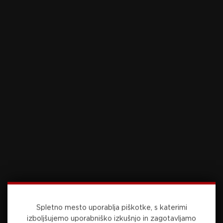
Bendikt, ki je na povratni tekmi ugnala Oplast
Kobarid s 4:1. Ekipa iz Posočja je prvo tekmo na
domačem igrišču dobila s 3:2.
* Izid, finale, 4. tekma:
Siliko Vrhnika – Dobovec 2:1 (2:1)
* Strelci: 0:1 Pihler (9./avtogol), 1:1 Pasariček (12.),
2:1 Kokol (18.).
– izid v zmagah je izenačen 2:2
VIDEO:
Goli Dobovec – Siliko
Vrhnika
Video is not available for your country.
Vir: STA
Spletno mesto uporablja piškotke, s katerimi
Video: Šport TV
izboljšujemo uporabniško izkušnjo in zagotavljamo
Foto: Sportida.com