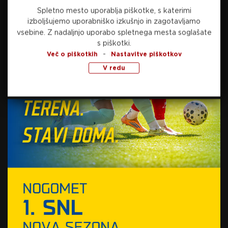
Spletno mesto uporablja piškotke, s katerimi
izboljšujemo uporabniško izkušnjo in zagotavljamo
Preberite še
vsebine.
Z nadaljnjo uporabo spletnega mesta soglašate
s piškotki.
-
Več o piškotkih
Nastavitve piškotkov
danes, 11:24
NOGOMET
V redu
Bayer po zaslugi Shicka do preobrata proti
Špancem
danes, 09:41
NOGOMET
Ter Stegen bo moral na debi pri Ajaxu še
nekoliko počakati, pri Sparti manjka zgolj eden