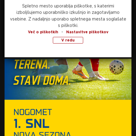
Spletno mesto uporablja piškotke, s katerimi
izboljšujemo uporabniško izkušnjo in zagotavljamo
Preberite še
vsebine.
Z nadaljnjo uporabo spletnega mesta soglašate
s piškotki.
-
Več o piškotkih
Nastavitve piškotkov
včeraj, 23:11
NOGOMET
V redu
Campelos po zmagi proti zmajem:
“Potrebujemo čas, ekipa je z vsako tekmo
boljša” (VIDEO)
včeraj, 22:54
NOGOMET
Trenchovski po porazu: “Nismo igrali na
želenem nivoju” (VIDEO)