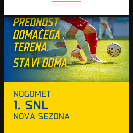
posebnimi čustvi nadaljujem sodelovanje z
odličnimi kolegi v strokovnem štabu, odličnimi
ljudmi na zvezi in seveda z neverjetnimi
dekleti, ki nosijo dres slovenske reprezentance
v obdobju po OI. Ne vem, ali bi bila tudi neka
Norveška kot rokometna velesila, če bi ostala
brez osmih ključnih igralk, tako konkurenčna
kot majhna Slovenija z velikim srcem in z
odličnimi dekleti, ki imajo posebno energijo in
kohezijo,”
pa je povedal 56-letni črnogorski
strateg.
Vir: STA
Foto: Sportida.com
SORODNE NOVICE
Janc nadaljuje uspešno