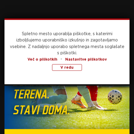
Pri Olimpiji lahko začnejo
hladiti šampanjec: Maribor
proti Celju le do točke
(VIDEO)
7. maja, 2025
Spletno mesto uporablja piškotke, s katerimi
izboljšujemo uporabniško izkušnjo in zagotavljamo
vsebine.
Z nadaljnjo uporabo spletnega mesta soglašate
s piškotki.
-
Več o piškotkih
Nastavitve piškotkov
V redu
Preberite še
danes, 09:41
NOGOMET
Ter Stegen bo moral na debi pri Ajaxu še
nekoliko počakati, pri Sparti manjka zgolj eden