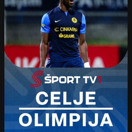
odšteti30 evrov, znesek pa gre v celotiv
dobrodelnisklad fundacije Wings for Life. Od 1.
februarja dalje bo prijavnina in donacija višja za
10 evrov. Poleg Ljubljane bodo letos uradne teke
gostili še Zadar na Hrvaškem, Dunaj v Avstriji,
Munchen v Nemčiji, Zug v Švici, Poznan na
Poljskem, Breda na Nizozemskem in Valmiera v
Latviji. Povsod drugje bodo tekači lahko
sodelovali z mobilno aplikacijo. Na teku Wings
for Life World Run vsako leto sodeluje tudi
veliko tekmovalcev na klasičnih invalidskih
vozičkih
Za vse informacije in prijavo na tek je tu
uradna stran dogodka:
https://www.wingsforli