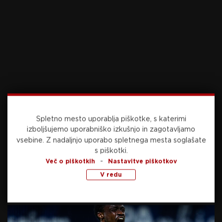
dosegla pri podvozu pod avtocesto Podgorica-
Sneberje (275m) in najvišjo v Kamniku (dobrih
386m).
Spletno mesto uporablja piškotke, s katerimi
izboljšujemo uporabniško izkušnjo in zagotavljamo
vsebine.
Z nadaljnjo uporabo spletnega mesta soglašate
s piškotki.
-
Več o piškotkih
Nastavitve piškotkov
V redu
Cenejše prijave še do konca januarja
Do 31. januarja je za prijavo na tek potrebno