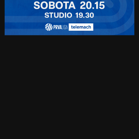
Fundacija Wings For Life, od leta 2004
Zdravilo za poškodbe hrbtenjače pod okriljem
fundacije Wings For Life sistematično iščejo od
leta2004. Takrat sta prijatelja Dietrich
Mateschitz in Heinz Kinigadner fundacijo tudi
ustanovila. Do takrat je bilo ciljanih raziskav
resnično malo, vedno pa je primanjkovalo
finančnih sredstev. Leta 2014 je fundacija začela
sredstva zbirati tudi z organizacijo svetovnega
teka. Anita Gerhardter, izvršna direktorica
fundacije, se že veseli jubilejnega dogodka:
“Ta
tek je vedno nekaj posebnega, vsak lahko
sodeluje in vsa sredstva zbrana s štartninami
gredo za dober namen. Več denarja zberemo,
več študij lahko podpremo in prej bomo na
skupnem cilju.”