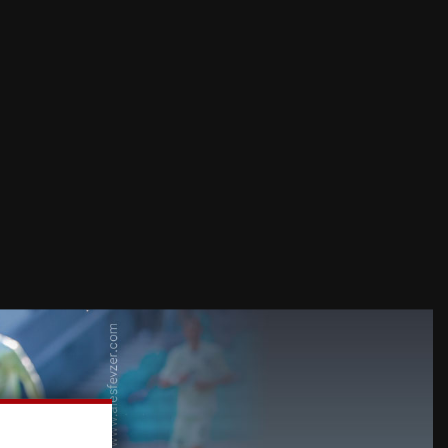
Karlsruher - Arminia Bielefeld,
09:00
Nogomet - 2. Bundesliga
TRENUTNO SE PREDVAJA
Bochum - Hertha,
Nogomet - 2.
07:00
Bundesliga
Celje - Olimpija,
Nogomet - Prva liga
09:00
Telemach
Zadnje video vsebine
1
Stopničke za Tima
Gajserja v Belgiji, Pancar
za nekaj mest popravil
uvrstitev (VIDEO)...
Več