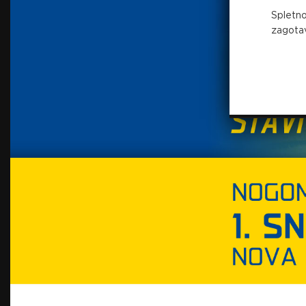
Spletno
zagotav
Igralci, ki bodo izpadli v prvem krogu, bo
deset odstotkov več od lanskega zneska.
Vir: STA
Foto: Sportida.com
Preberite še