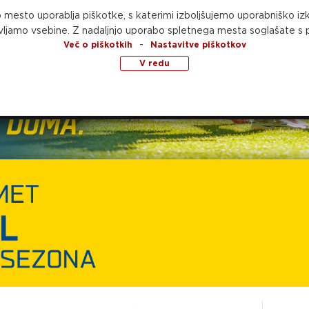
 mesto uporablja piškotke, s katerimi izboljšujemo uporabniško izk
ljamo vsebine.
Z nadaljnjo uporabo spletnega mesta soglašate s p
do prejeli 66.000 funtov (77.800 evrov), kar je
-
Več o piškotkih
Nastavitve piškotkov
V redu