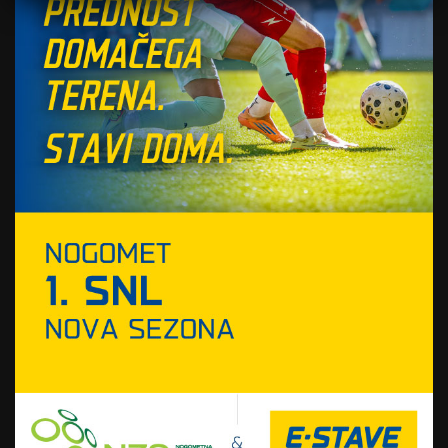
Jabari Smith je dodal 25 točk, pri Torontu pa je
bil z 31 najboljši Scottie Barnes.
Atlanta Hawks so kljub poškodbi Traea Younga v
prvi četrtini premagali Brooklyn Nets s 117:112, ki
so še vedno brez zmage, ob petih porazih pa
zasedajo zadnje mesto v vzhodni konferenci. Za
Atlanto je 23 točk vpisal Jalen Johnson, pri
Brooklynu pa 32 Michael Porter ml.
Detroit Pistons so po zaslugi 30 točk in desetih
podaj Cade Cunnighama s 135:116 ugnali Orlando
Magic. Nekdanja ekipa Dončića Dallas Mavericks
je tesno s 107:105 premagala lanske finaliste lige
Indiana Pacers s 107:105. Portland je s 136:134 ob
koncu zadržal zmago nad Utah Jazz, Memphis pa
je prav tako tesno s 114:113 ugnal Phoenix Suns,
potem ko je odločilni met 7,6 sekunde pred