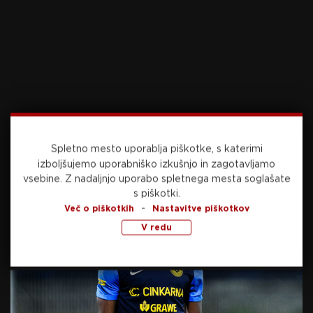
U-8: KMN Cerkvenjak
U-10: NK Dornava
U-12: KMN Vitomarci
U-14: KMN Vitomarci
U-16: Kmetija Kokol 1
U-19: KMN Meteorplast
Veterani 35 +: Car mont – Agro Pučko
Veterani 45 +: Car mont
Spletno mesto uporablja piškotke, s katerimi
izboljšujemo uporabniško izkušnjo in zagotavljamo
vsebine.
Z nadaljnjo uporabo spletnega mesta soglašate
s piškotki.
Foto: FB/KMN Vitomarci
-
Več o piškotkih
Nastavitve piškotkov
Video: Šport TV
V redu