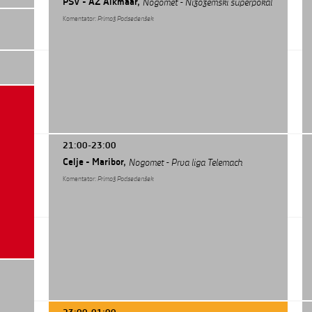
PSV - AZ Alkmaar,
Nogomet - Nizozemski superpokal
Komentator:
Primož Podsedenšek
21:00-23:00
Celje - Maribor,
Nogomet - Prva liga Telemach
Komentator:
Primož Podsedenšek