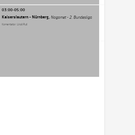
03:00-05:00
Kaiserslautern - Nürnberg,
Nogomet - 2. Bundesliga
Komentator:
Uroš Puš