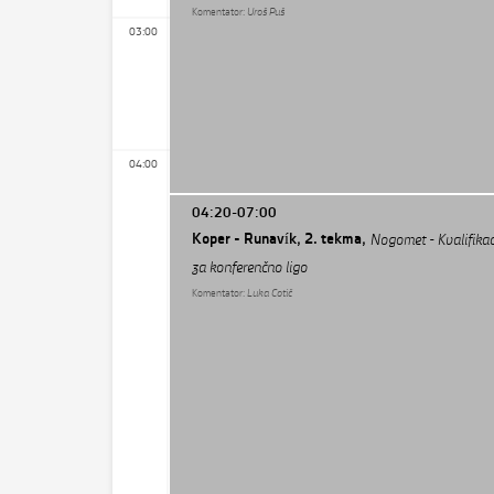
Komentator:
Uroš Puš
03:00
04:00
04:20-07:00
Koper - Runavík, 2. tekma,
Nogomet - Kvalifikac
za konferenčno ligo
Komentator:
Luka Cotič