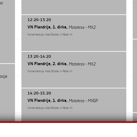
na
12:20-13:20
VN Flandrije, 1. dirka,
Motokros - MX2
Komentatorja:
Aleš Stadler in Peter Irt
13:20-14:20
VN Flandrije, 2. dirka,
Motokros - MX2
Komentatorja:
Aleš Stadler in Peter Irt
acije
14:20-15:20
VN Flandrije, 1. dirka,
Motokros - MXGP
Komentatorja:
Aleš Stadler in Peter Irt
15:20-16:20