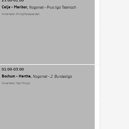
23:00-01:00
Celje - Maribor,
Nogomet - Prva liga Telemach
Komentator:
Primož Podsedenšek
01:00-03:00
Bochum - Hertha,
Nogomet - 2. Bundesliga
Komentator:
Nejc Mravlja