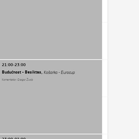
21:00-23:00
Budućnost - Besiktas,
Košarka - Eurocup
Komentator:
Gregor Žvab