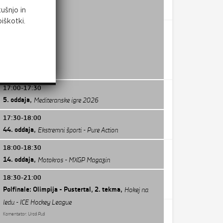
ušnjo in
iškotki.
17:00-17:30
5. oddaja,
Mediteranske igre 2026
Komentator:
Marko Premrl
17:30-18:00
44. oddaja,
Ekstremni športi - Pure Action
Komentator:
Marko Premrl
18:00-18:30
14. oddaja,
Motokros - MXGP Magazin
Komentator:
Gregor Žvab
18:30-21:00
Polfinale: Olimpija - Pustertal, 2. tekma,
Hokej na
ledu - ICE Hockey League
Komentator:
Uroš Puš