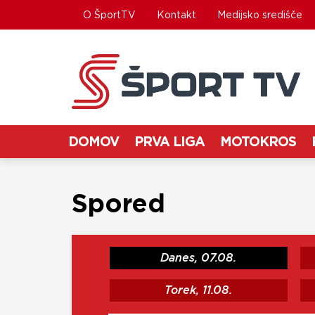
O ŠportTV
Kontakt
Medijsko središče
DOMOV
PRVA LIGA
MOTOKROS
Spored
Danes, 07.08.
Torek, 11.08.