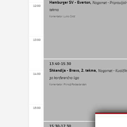
Hamburger SV - Everton,
Nogomet - Pripravljal
12:00
tekma
Komentator:
Luka Cotič
13:00
13:40-15:30
Shkendija - Bravo, 2. tekma,
Nogomet - Kvalifik
14:00
za konferenčno ligo
Komentator:
Primož Podsedenšek
15:00
15:30-17:30