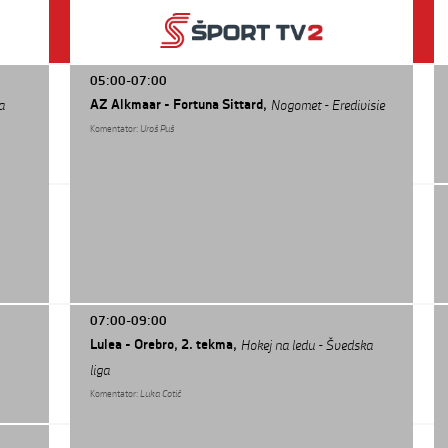
05:00-07:00
AZ Alkmaar - Fortuna Sittard,
a
Nogomet - Eredivisie
Komentator:
Uroš Puš
07:00-09:00
Lulea - Orebro, 2. tekma,
Hokej na ledu - Švedska
liga
Komentator:
Luka Cotič