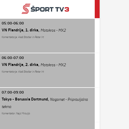
05:00-06:00
VN Flandrije, 1. dirka,
Motokros - MX2
Komentatorja:
Aleš Stadler in Peter Irt
06:00-07:00
VN Flandrije, 2. dirka,
Motokros - MX2
Komentatorja:
Aleš Stadler in Peter Irt
07:00-09:00
Tokyo - Borussia Dortmund,
Nogomet - Pripravljalna
tekma
Komentator:
Nejc Mravlja