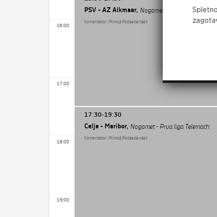
PSV - AZ Alkmaar,
Spletno
Nogomet - Nizozemski super
zagotav
Komentator:
Primož Podsedenšek
16:00
17:00
17:30-19:30
Celje - Maribor,
Nogomet - Prva liga Telemach
Komentator:
Primož Podsedenšek
18:00
19:00