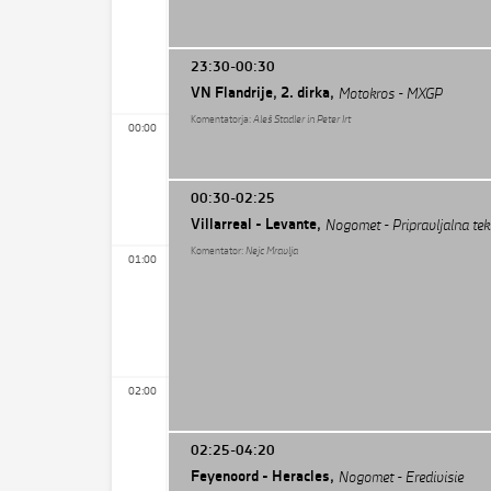
23:30-00:30
VN Flandrije, 2. dirka,
Motokros - MXGP
Komentatorja:
Aleš Stadler in Peter Irt
00:00
00:30-02:25
Villarreal - Levante,
Nogomet - Pripravljalna te
Komentator:
Nejc Mravlja
01:00
02:00
02:25-04:20
Feyenoord - Heracles,
Nogomet - Eredivisie