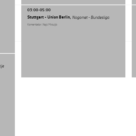
03:00-05:00
Stuttgart - Union Berlin,
Nogomet - Bundesliga
Komentator:
Nejc Mravlja
ije