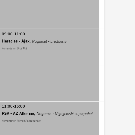
09:00-11:00
Heracles - Ajax,
Nogomet - Eredivisie
Komentator:
Uroš Puš
11:00-13:00
PSV - AZ Alkmaar,
Nogomet - Nizozemski superpokal
Komentator:
Primož Podsedenšek