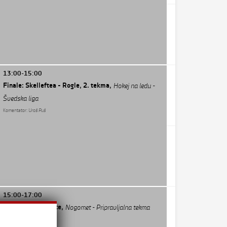
13:00-15:00
Finale: Skelleftea - Rogle, 2. tekma,
Hokej na ledu -
Švedska liga
Komentator:
Uroš Puš
15:00-17:00
Villarreal - Levante,
Nogomet - Pripravljalna tekma
Komentator:
Nejc Mravlja