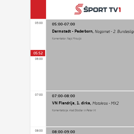
05:00
05:00-07:00
Darmstadt - Paderborn,
Nogomet - 2. Bundeslig
Komentator:
Nejc Mravlja
05:52
06:00
07:00
07:00-08:00
VN Flandrije, 1. dirka,
Motokros - MX2
Komentatorja:
Aleš Stadler in Peter Irt
08:00
08:00-09:00