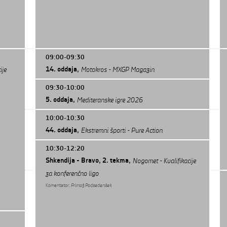
09:00-09:30
14. oddaja,
ije
Motokros - MXGP Magazin
Komentator:
Gregor Žvab
09:30-10:00
5. oddaja,
Mediteranske igre 2026
Komentator:
Marko Premrl
10:00-10:30
44. oddaja,
Ekstremni športi - Pure Action
Komentator:
Marko Premrl
10:30-12:20
Shkendija - Bravo, 2. tekma,
Nogomet - Kvalifikacije
za konferenčno ligo
Komentator:
Primož Podsedenšek