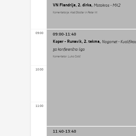
VN Flandrije, 2. dirka,
Motokros - MX2
Komentatorja:
Aleš Stadler in Peter Irt
09:00
09:00-11:40
Koper - Runavík, 2. tekma,
Nogomet - Kvalifikac
za konferenčno ligo
Komentator:
Luka Cotič
10:00
11:00
11:40-13:40