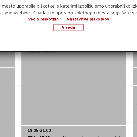
VN Flandrije, 2. dirka,
Motokros - MXGP
 mesto uporablja piškotke, s katerimi izboljšujemo uporabniško izk
pokal
Komentatorja:
Aleš Stadler in Peter Irt
ljamo vsebine.
Z nadaljnjo uporabo spletnega mesta soglašate s p
-
Več o piškotkih
Nastavitve piškotkov
V redu
16:20-19:05
Koper - Runavík, 2. tekma,
Nogomet - Kvalifikacije
za konferenčno ligo
Komentator:
Luka Cotič
19:05-21:00