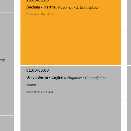
23:00-01:00
Bochum - Hertha,
Nogomet - 2. Bundesliga
Komentator:
Nejc Mravlja
kma
01:00-03:00
Union Berlin - Cagliari,
Nogomet - Pripravljalna
tekma
Komentator:
Luka Cotič