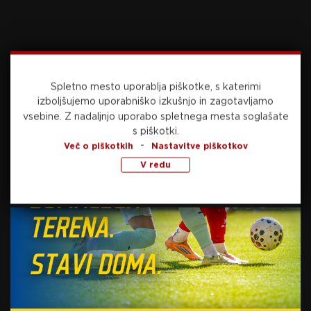
Vir: STA
Foto: Sportida.com
Spletno mesto uporablja piškotke, s katerimi
izboljšujemo uporabniško izkušnjo in zagotavljamo
vsebine.
Z nadaljnjo uporabo spletnega mesta soglašate
s piškotki.
-
Več o piškotkih
Nastavitve piškotkov
Preberite še
V redu
danes, 11:41
NOGOMET
Milanič: “Vemo, kaj derbi pomeni za navijače,
od prve minute bomo igrali po najboljših
močeh”