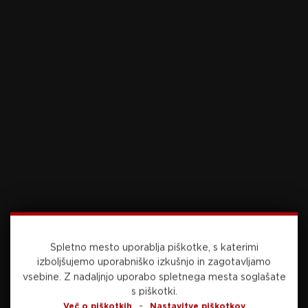
00:00
03:31
Lestvica Lige ICE
Spletno mesto uporablja piškotke, s katerimi
izboljšujemo uporabniško izkušnjo in zagotavljamo
vsebine.
Z nadaljnjo uporabo spletnega mesta soglašate
s piškotki.
-
Več o piškotkih
Nastavitve piškotkov