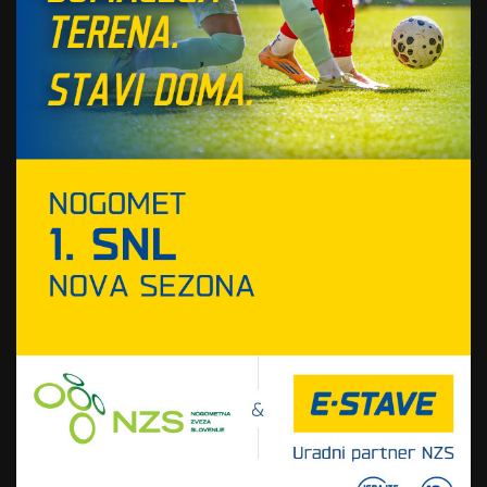
Vir: STA
SORODNE NOVICE
Maribor pripeljal še enega
novinca: Med vratnici stopa
reprezentant Madagaskarja
29. julija, 2025
“Zavedamo se vloge favorita,
ki jo mora Olimpija upravičiti
v prvenstvu in v Evropi”
29. julija, 2025
Koprčani po evropskem
polomu do zanesljive ligaške
zmage
28. julija, 2025