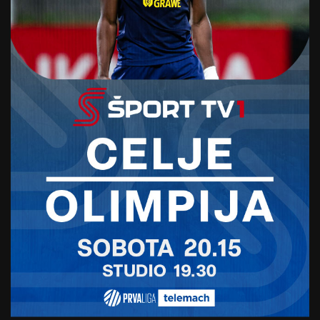
in napredovanje
Video is not available for your country.
Ranieri je v 77. minuti dosegel nov gol za
Italijane, vendar je bil v prepovedanem položaju,
v 85. pa je Mario Kvesić zgrešil s prostega strela
s 25 metrov. V 89. je tudi Kean znova zadel
celjsko mrežo, a tudi on je bil v nedovoljenem
položaju..
Foto: Sportida.com
SORODNE NOVICE
Delaurier-Chaubet: “V Celju
smo igrali odlično, povratna
tekma pa bo zagotovo še
zahtevnejša”
17. aprila, 2025