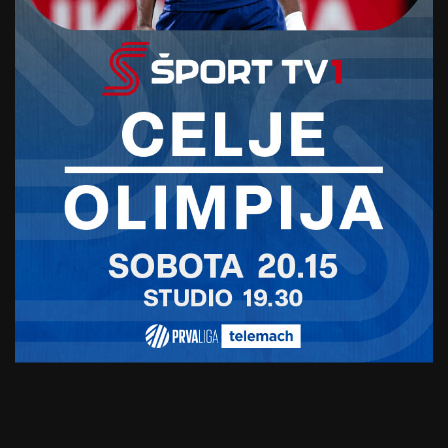
domači pravočasni v obrambi.
Domžale bodo v 3. krogu v petek gostovale pri
Radomljah, Maribor pa bo dva dni pozneje gostil
Koper.
Foto: Sportida.com
Video: Šport TV
Vir: STA
SORODNE NOVICE
Domžale v pričakovanju
Maribora in lova na prve
točke sezone
27. julija, 2025
Tanrivermis: “Domžale igrajo