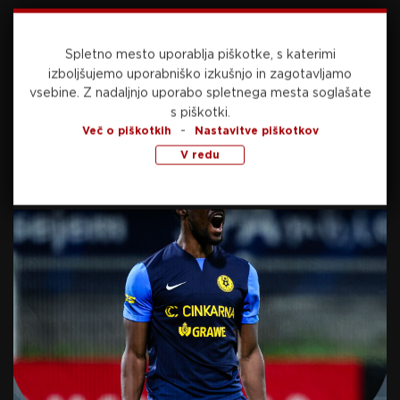
Predvajalnik
videa
Spletno mesto uporablja piškotke, s katerimi
izboljšujemo uporabniško izkušnjo in zagotavljamo
vsebine.
Z nadaljnjo uporabo spletnega mesta soglašate
s piškotki.
-
Več o piškotkih
Nastavitve piškotkov
V redu
00:00
01:18
Sledilo je obdobje rahle terenske premoči
gostov, ki pa si niso več pripravili kakšne
nevarnejše akcije. Pa tudi Domžale kljub želji
niso bile konkretne v napadalnih akcijah, še
najbolj nevaren pa je bil poskus Luke
Karahodžića Dovžana. Na mariborski strani je v
80. minuti še enkrat poskusil Tetteh, a so bili