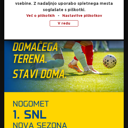
vsebine.
Z nadaljnjo uporabo spletnega mesta
Vir: STA
soglašate s piškotki.
-
Več o piškotkih
Nastavitve piškotkov
SORODNE NOVICE
V redu
V taboru Capitals
samozavestni: “Napredek je
očiten, pripravljeni smo bolje
kot prvič”
18. februarja, 2026
Po prepričljivi gostujoči
predstavi Jeseničani tokrat
poraženi doma
17. februarja, 2026