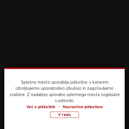
Preberite še
danes, 20:15
NOGOMET
V ŽIVO: Celje – Olimpija
Spletno mesto uporablja piškotke, s katerimi
izboljšujemo uporabniško izkušnjo in zagotavljamo
vsebine.
Z nadaljnjo uporabo spletnega mesta soglašate
s piškotki.
danes, 20:06
KOŠARKA
-
Več o piškotkih
Nastavitve piškotkov
V redu