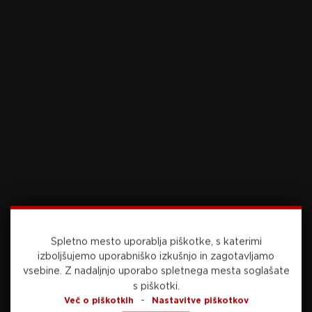
Foto: Joris Verwijst via Guliver Image
Video: Šport TV
Preberite še
danes, 11:10
NOGOMET
Spletno mesto uporablja piškotke, s katerimi
izboljšujemo uporabniško izkušnjo in zagotavljamo
Radomljanke optimistično v novo sezono:
vsebine.
Z nadaljnjo uporabo spletnega mesta soglašate
“Želimo si marsikaj, videli bomo, kam nas bo
s piškotki.
poneslo” (VIDEO)
-
Več o piškotkih
Nastavitve piškotkov