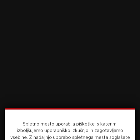
4 osebne napake. V zadnji četrtini sploh ni stopil
na parket.
Foto: Sportida.com
Vir: STA
Preberite še
Spletno mesto uporablja piškotke, s katerimi
včeraj, 21:46
NOGOMET
izboljšujemo uporabniško izkušnjo in zagotavljamo
vsebine.
Z nadaljnjo uporabo spletnega mesta soglašate