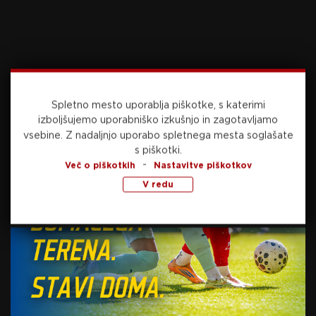
pomembno je ne prejeti gola!
(VIDEO)
25. avgusta, 2025
Albert Riera visoki zmagi nad
Bravom ni namenjal
pozornosti: “Z mislimi sem le
Spletno mesto uporablja piškotke, s katerimi
pri četrtku in Evropi” (VIDEO)
izboljšujemo uporabniško izkušnjo in zagotavljamo
24. avgusta, 2025
vsebine.
Z nadaljnjo uporabo spletnega mesta soglašate
s piškotki.
-
Več o piškotkih
Nastavitve piškotkov
V redu
Preberite še
danes, 13:58
NOGOMET