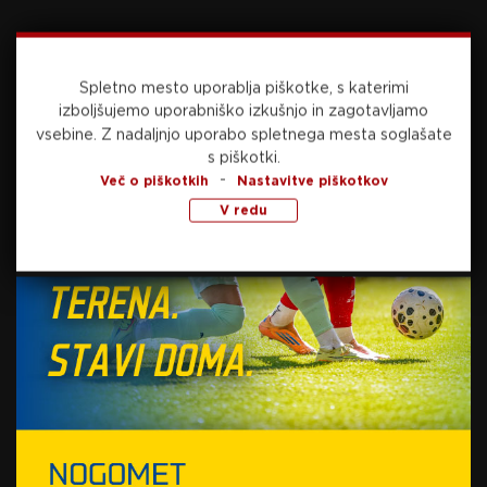
(VIDEO)
9. februarja, 2026
Spletno mesto uporablja piškotke, s katerimi
izboljšujemo uporabniško izkušnjo in zagotavljamo
vsebine.
Z nadaljnjo uporabo spletnega mesta soglašate
s piškotki.
-
Več o piškotkih
Nastavitve piškotkov
Preberite še
V redu
danes, 09:41
NOGOMET
Ter Stegen bo moral na debi pri Ajaxu še
nekoliko počakati, pri Sparti manjka zgolj eden