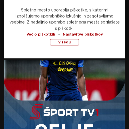
Spletno mesto uporablja piškotke, s katerimi
izboljšujemo uporabniško izkušnjo in zagotavljamo
Preberite še
vsebine.
Z nadaljnjo uporabo spletnega mesta soglašate
s piškotki.
-
Več o piškotkih
Nastavitve piškotkov
V redu
danes, 15:57
NOGOMET
Infantino še naprej buri duhove: Argentina in
Mehika s podporo, Norveška s pozivom k
odstopu
danes, 14:49
KOLESARSTVO
Skrbi za Pogačarja pred Vuelto: Z dirke po