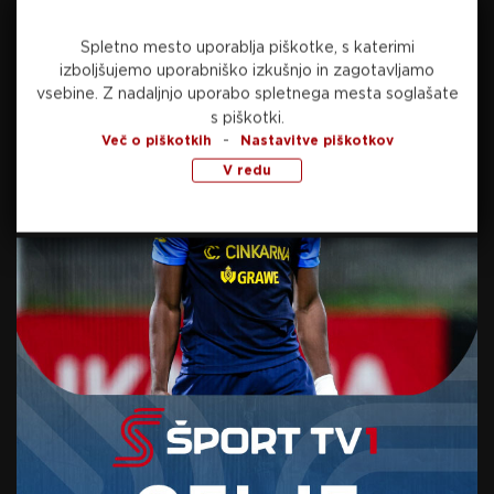
Spletno mesto uporablja piškotke, s katerimi
izboljšujemo uporabniško izkušnjo in zagotavljamo
vsebine.
Z nadaljnjo uporabo spletnega mesta soglašate
Preberite še
s piškotki.
-
Več o piškotkih
Nastavitve piškotkov
V redu
danes, 15:33
NOGOMET
Ugandski nogometni reprezentant umrl po
napadu roparjev
danes, 13:58
NOGOMET