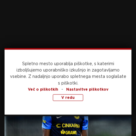
Jim pa je na začetku tretjega niza dovolil
vodstvo s 4:1, a upanje Turkov je bilo
kratkotrajno. Po izidu 10:10 so izbranci Fabia
Solija spet vzpostavili avtoriteto na igrišču in
zanesljivo zmagali.
V Burgasu se bo Slovenija v naslednjih dneh
merila še z Bolgarijo, ta bo tekmec v petek
Spletno mesto uporablja piškotke, s katerimi
(19.30), Francijo in Japonsko.
izboljšujemo uporabniško izkušnjo in zagotavljamo
vsebine.
Z nadaljnjo uporabo spletnega mesta soglašate
s piškotki.
Vir: STA
-
Več o piškotkih
Nastavitve piškotkov
Foto: Sportida.com
V redu