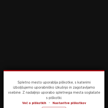
Preberite še
včeraj, 22:25
PRVA LIGA
Bravo odnesel točko proti odločnim
Grosupeljčanom
Spletno mesto uporablja piškotke, s katerimi
izboljšujemo uporabniško izkušnjo in zagotavljamo
vsebine.
Z nadaljnjo uporabo spletnega mesta soglašate
s piškotki.
-
Več o piškotkih
Nastavitve piškotkov
včeraj, 22:16
PRVA LIGA