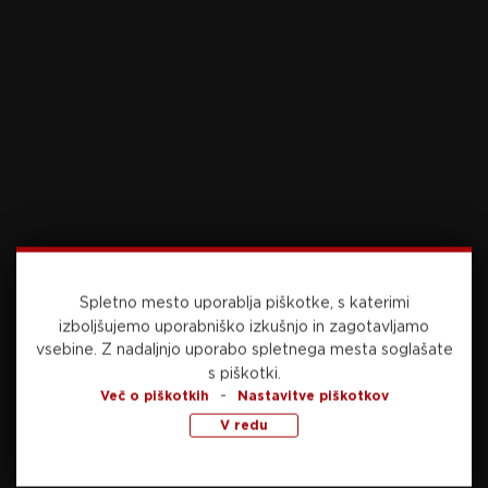
Foto: Sportida.com
Video: Šport TV
Vir: STA
SORODNE NOVICE
Slovenci pripravljeni na težek
izziv: Američani v tem
trenutku verjetno igrajo
najboljšo odbojko, a smo v
21. septembra, 2025
dobri formi
Hrabri Jeseničani se ne
Spletno mesto uporablja piškotke, s katerimi
ozirajo na vse težave:
izboljšujemo uporabniško izkušnjo in zagotavljamo
“Pokazali smo karakter,
vsebine.
Z nadaljnjo uporabo spletnega mesta soglašate
naprej gremo z optimizmom”
21. septembra, 2025
s piškotki.
-
Več o piškotkih
Nastavitve piškotkov
Olimpija na družinski dan z
V redu
lepo priložnostjo za
nadaljevanje sanjskega
začetka sezone