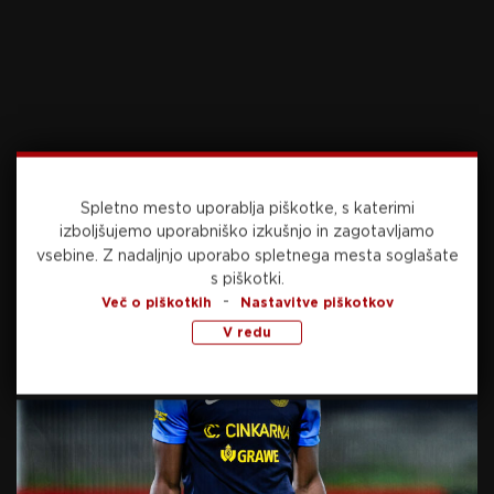
7. julija, 2026
V četrtfinalu Belgija ne bo
morala računati na Onanaja
7. julija, 2026
Belgijski selektor Balogunu
Spletno mesto uporablja piškotke, s katerimi
stopil v bran in razkril, kaj se
izboljšujemo uporabniško izkušnjo in zagotavljamo
je zgodilo po tekmi
vsebine.
Z nadaljnjo uporabo spletnega mesta soglašate
s piškotki.
7. julija, 2026
-
Več o piškotkih
Nastavitve piškotkov
V redu
Preberite še