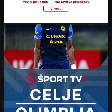
-
Več o piškotkih
Nastavitve piškotkov
V redu
Foto: Sportida.com
SORODNE NOVICE
Celje se je poslovilo od enega
ključnih členov šampionske
zasedbe
30. junija, 2026
Preberite še
včeraj, 21:46