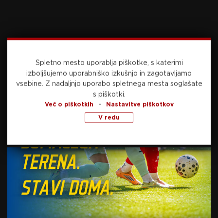
niso uspeli zatresti mreže
23. maja, 2026
Spletno mesto uporablja piškotke, s katerimi
izboljšujemo uporabniško izkušnjo in zagotavljamo
vsebine.
Z nadaljnjo uporabo spletnega mesta soglašate
s piškotki.
-
Več o piškotkih
Nastavitve piškotkov
Preberite še
V redu
včeraj, 22:25
PRVA LIGA
Bravo odnesel točko proti odločnim
Grosupeljčanom