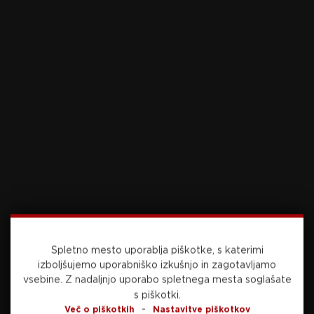
Preberite še
včeraj, 22:25
PRVA LIGA
Bravo odnesel točko proti odločnim
Spletno mesto uporablja piškotke, s katerimi
Grosupeljčanom
izboljšujemo uporabniško izkušnjo in zagotavljamo
vsebine.
Z nadaljnjo uporabo spletnega mesta soglašate
s piškotki.
-
Več o piškotkih
Nastavitve piškotkov