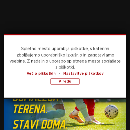
Mladi vezist podaljšal z
Barcelono
29. septembra, 2025
Slovenija v polfinalu futsal EP
U19
Spletno mesto uporablja piškotke, s katerimi
izboljšujemo uporabniško izkušnjo in zagotavljamo
vsebine.
Z nadaljnjo uporabo spletnega mesta soglašate
29. septembra, 2025
s piškotki.
-
Več o piškotkih
Nastavitve piškotkov
V redu
Preberite še
danes, 10:27