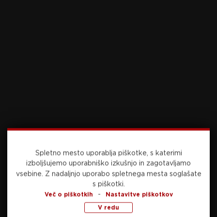
Preberite še
danes, 13:43
NOGOMET
Hajduk končal evropske sanje nogometašic
Spletno mesto uporablja piškotke, s katerimi
Mure
izboljšujemo uporabniško izkušnjo in zagotavljamo
vsebine.
Z nadaljnjo uporabo spletnega mesta soglašate
s piškotki.
-
Več o piškotkih
Nastavitve piškotkov
danes, 12:31
V redu
DRUGO