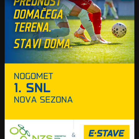
svetu. Nekajkrat smo že bile blizu, a do
preskoka na žalost še ni prišlo. Upam, da se bo
zgodil čim prej,”
je povedala Milošič, ki bo v
izbrani vrsti letos združila moči s svojo starejšo
sestro Klaro.
Moško reprezentanco prva tekma v ligi narodov
čaka 10. junija, ko se bo Kitajskem pomerila z
gostiteljico turnirja. Slovenija bo med 24. in 28.
junijem gostila turnir v Stožicah, kjer jo čakajo
ekipe Kanade, Bolgarije, Brazilije in Italije.
Slovenke se bodo 5. junija v evropski ligi
pomerile s Črno Goro, dan kasneje pa še z
Gruzijo. Teden dni kasneje jih v športni dvorani v
Vižmarjah čakata še tekmi z Islandijo in Latvijo,
nato pa 20. in 21. junija v Skopju še s Hrvaško in