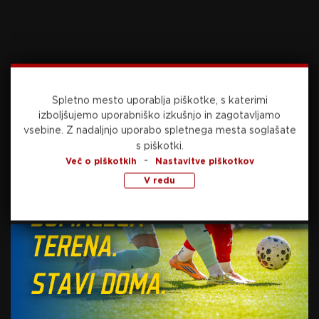
Na pot se bodo tekmovalci iz Tarragone podali
ob 13.55, najboljše pa na cilju pričakujejo dobre
tri ure in pol kasneje.
Vir: STA
Spletno mesto uporablja piškotke, s katerimi
Foto: Sportida.com
izboljšujemo uporabniško izkušnjo in zagotavljamo
vsebine.
Z nadaljnjo uporabo spletnega mesta soglašate
s piškotki.
-
Več o piškotkih
Nastavitve piškotkov
V redu
Preberite še
včeraj, 23:11
NOGOMET