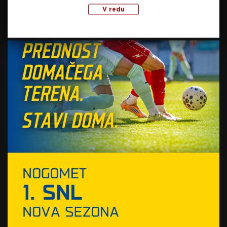
V redu
Pogačar bo namreč naslednjič na startu v
Barceloni, kjer se bo 4. julija z ekipnim
kronometrom začela preizkušnja po Franciji.
“Zdaj se bom doma malce ‘resetiral’ in opravil
nekaj specifičnih treningov, potem pa se bomo
že kaj hitro odpravili v Barcelono,”
je končal
slovenski as.
Vir: STA
Foto: Guliver Image/AP Photo/Thibault Camus
SORODNE NOVICE
Dirko po Sloveniji letos dobil
Nemec
21. junija, 2026