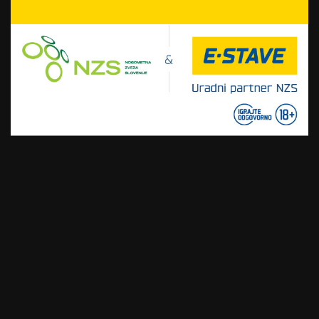
Nastradati je morala naša
kolesarka, da so se vodilni
malce zamislili
21. junija, 2026
Pogačar dobil kronometer
dirke po Švici, odločale so
stotinke
20. junija, 2026
Preberite še