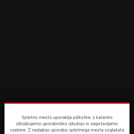
vedel, kdo bo selektor reprezentance, javnost pa
ne.
“Zadovoljen sem z izbiro.”
Foto: Sportida.com
Vir: STA
Preberite še
Spletno mesto uporablja piškotke, s katerimi
danes, 14:59
NOGOMET
izboljšujemo uporabniško izkušnjo in zagotavljamo
vsebine.
Z nadaljnjo uporabo spletnega mesta soglašate