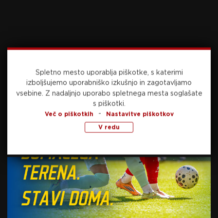
veleposlanik Slovenije pri Svetem sedežu in član
Malteškega viteškega reda.
Foto: Sportida.com
Spletno mesto uporablja piškotke, s katerimi
Vir: STA
izboljšujemo uporabniško izkušnjo in zagotavljamo
vsebine.
Z nadaljnjo uporabo spletnega mesta soglašate
s piškotki.
-
Več o piškotkih
Nastavitve piškotkov
V redu
Preberite še
danes, 16:41
NOGOMET