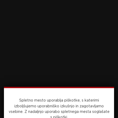
izkušenj, biti stoodstotno pripravljen že na
začetku, ampak potem nekje na šesti ali sedmi
dirki,”
recept za novo sezono razkriva Gajser.
Medtem ko sta Gajser in Pancar, slednji bo v
elitnem razredu MXGP nastopal drugo sezono,
prvo je končal na 13. mestu, že uveljavljena na
svetovni sceni, pa se preostali mladi dirkači šele
prebijajo tja.
A se že lahko pohvalijo tudi z uspehi, Cerjak je
tako lani na SP v mladinskem razredu SGP3
dosegel peto mesto. A popolnoma zadovoljen ni
bil, kot je pojasnil danes, je nastopil poškodovan.
Računal je na stopničke, tako da upa na
Spletno mesto uporablja piškotke, s katerimi
nadgradnjo dosežka v tej sezoni.
izboljšujemo uporabniško izkušnjo in zagotavljamo
vsebine.
Z nadaljnjo uporabo spletnega mesta soglašate
Krševan ima že precej izkušenj z različnih dirk
s piškotki.