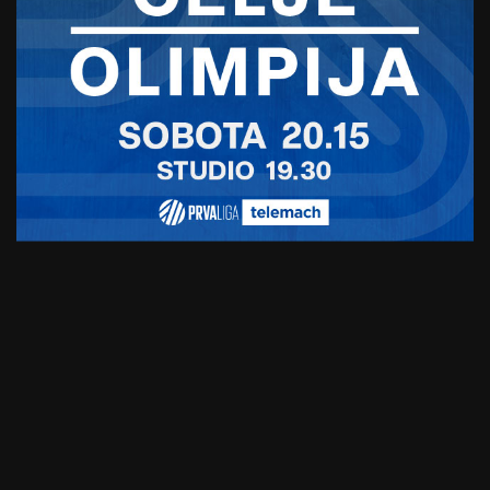
Gajserjevi šefi želijo imeti
“pol sveta”
20. februarja, 2025
Pri HRC Hondi navdušeni nad
prvimi predstavami Gajserja:
“Lepo ga je videti tako
sproščenega”
18. februarja, 2025
Gajser po novi zmagi v Italiji:
“Komaj čakam na začetek
sezone v Argentini” (FOTO)
17. februarja, 2025