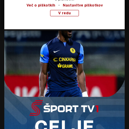
-
po Evropi, nanizal je nekaj uspehov tudi v
Več o piškotkih
Nastavitve piškotkov
italijanskem prvenstvu. Kot poudarja, ima največ
V redu
pričakovanj do sebe, uresničiti pa jih bo skušal v
razredu moto2.
Najmlajša na predstavitvi Brecelj in Setnikar pa
sta za cilj v sezoni samozavestno izpostavila čim
boljše nastope na mednarodni sceni, prvi v
tekmovanju pod okriljem Fie, drugi pa na
evropskem prvenstvu v trialu.
Foto: Sportida.com
Vir: STA
SORODNE NOVICE