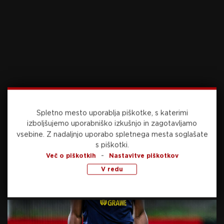
danes, 09:15
NOGOMET
Bochum in Hertha optimistično v prvo tekmo
sezone: “Povsem smo si enakovredni”
Spletno mesto uporablja piškotke, s katerimi
danes, 08:24
NOGOMET
izboljšujemo uporabniško izkušnjo in zagotavljamo
vsebine.
Z nadaljnjo uporabo spletnega mesta soglašate
s piškotki.
-
Več o piškotkih
Nastavitve piškotkov
El Clasico za najboljšega igralca SP je odločen:
Rodri izbral Barcelono
V redu
včeraj, 21:46
NOGOMET