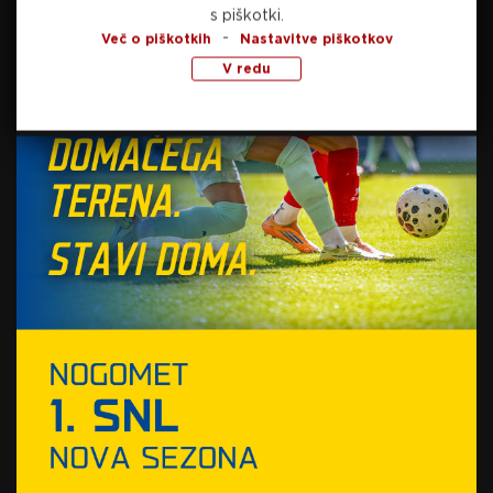
s piškotki.
-
Več o piškotkih
Nastavitve piškotkov
SORODNE NOVICE
V redu
Celjani v spomladanskem
delu še vedno brez zmage,
derbi z Muro brez zadetkov
16. februarja, 2025
Obračun Primorja in Kopra
odpihnila burja
16. februarja, 2025
Preberite še