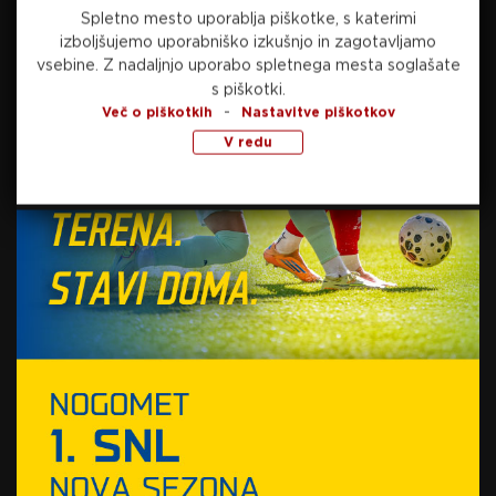
Spletno mesto uporablja piškotke, s katerimi
Preberite še
izboljšujemo uporabniško izkušnjo in zagotavljamo
vsebine.
Z nadaljnjo uporabo spletnega mesta soglašate
s piškotki.
-
Več o piškotkih
Nastavitve piškotkov
danes, 17:38
ATLETIKA
V redu
Tina Šutej in Kristjan Čeh glavna aduta
Slovenije na EP v Birminghamu
danes, 16:11
NOGOMET
Bitko s hudo boleznijo izgubil oče Lionela
Messija