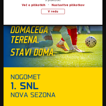
19. maja, 2026
-
Več o piškotkih
Nastavitve piškotkov
Glasner prvi kandidat za klop
V redu
Leverkusna
19. maja, 2026
Aston Villa in Freiburg odprla
vrata slačilnic za ŠTV: Kaj bo
odločilo finale? Vroči
napadalec ali sla po prvi
19. maja, 2026
lovoriki? (VIDEO)
Preberite še