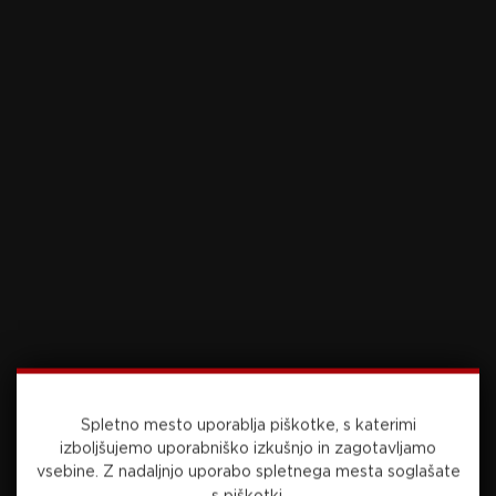
privlačen zame.”
Za zaključek je poslal sporočilo nekdanjim
soigralcem:
“Neverjetno sem ponosen na
vsakega igralca v ekipi in navdušen, da je
Freiburg znova imel tako uspešno sezono in
dosegel nekaj tako zgodovinskega. Upam, da
bo ekipa pogumno pristopila k temu finalu,
uživala in upajmo, da bo zmagala.”
Foto: Jessica Hornby Sportimage via Guliver
Images
SORODNE NOVICE
Presenetljiv preobrat: Neuer
Spletno mesto uporablja piškotke, s katerimi
se vrača v reprezentanco
izboljšujemo uporabniško izkušnjo in zagotavljamo
vsebine.
Z nadaljnjo uporabo spletnega mesta soglašate
s piškotki.