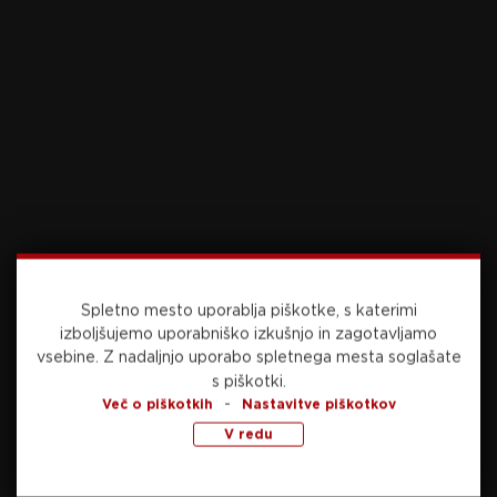
Preberite še
danes, 22:54
NOGOMET
Trenchovski po porazu: “Nismo igrali na
želenem nivoju” (VIDEO)
Spletno mesto uporablja piškotke, s katerimi
izboljšujemo uporabniško izkušnjo in zagotavljamo
vsebine.
Z nadaljnjo uporabo spletnega mesta soglašate
s piškotki.
danes, 20:15
NOGOMET
-
Več o piškotkih
Nastavitve piškotkov
V redu
Celje pred Araratom do pomembne zmage,