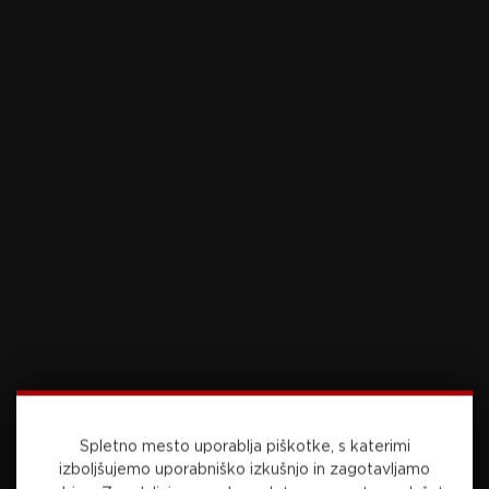
pripeljemo Maribor, kamor sodi,”
je še dodal
Đalović.
Prvi trening bo z ekipo opravil v torek popoldne,
premiero na klopi pa bo imel v soboto v
Ljudskem vrtu proti Muri.
Maribor trenutno na lestvici zaseda peto mesto
z 11 osvojenimi točkami. Na vrhu je Celje s
popolnim izkupičkom 21 točk po sedmih
tekmah.
Vir: STA
Foto: Sportida.com
SORODNE NOVICE
Spletno mesto uporablja piškotke, s katerimi
izboljšujemo uporabniško izkušnjo in zagotavljamo
Koper z novo prodajo, Deni