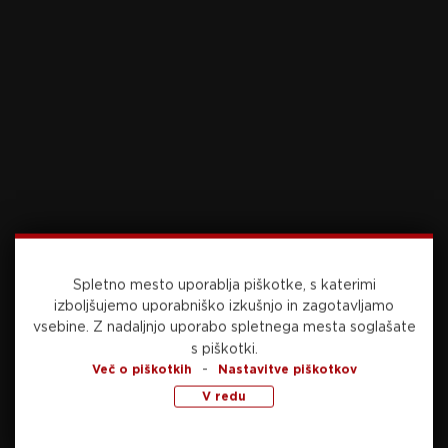
Preberite še
včeraj, 21:46
NOGOMET
Dvomov ni več: Vinicius dobil povišico in
ostaja Galaktik
Spletno mesto uporablja piškotke, s katerimi
izboljšujemo uporabniško izkušnjo in zagotavljamo
vsebine.
Z nadaljnjo uporabo spletnega mesta soglašate
s piškotki.
včeraj, 21:04
NOGOMET
-
Več o piškotkih
Nastavitve piškotkov
V redu
Nova sezona, ista vizija: Pri Radomljah ostajajo