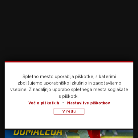
SORODNE NOVICE
St. Pauli po izpadu z novim
trenerjem, izbral je Marcela
Rappa
5. junija, 2026
VIDEO: ”Prva domača tekma
je prinesla dobro energijo”
Spletno mesto uporablja piškotke, s katerimi
izboljšujemo uporabniško izkušnjo in zagotavljamo
5. junija, 2026
vsebine.
Z nadaljnjo uporabo spletnega mesta soglašate
Nathaniel Brown prižgal
s piškotki.
-
zeleno luč Bayernu, kluba še
Več o piškotkih
Nastavitve piškotkov
usklajujeta odškodnino
V redu
5. junija, 2026