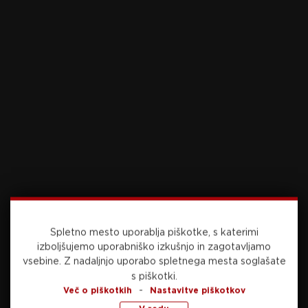
Foto: Sportida.com
Vir: STA
Preberite še
danes, 12:15
NOGOMET
Spletno mesto uporablja piškotke, s katerimi
izboljšujemo uporabniško izkušnjo in zagotavljamo
Po polomu na mundialu pod drobnogledom
vsebine.
Z nadaljnjo uporabo spletnega mesta soglašate
tudi izbor selektorja
s piškotki.
-
Več o piškotkih
Nastavitve piškotkov