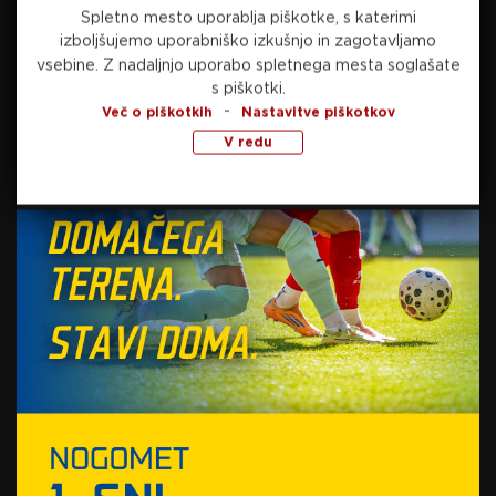
Spletno mesto uporablja piškotke, s katerimi
Vir: STA
izboljšujemo uporabniško izkušnjo in zagotavljamo
Foto: AP Photo/Jack Dempsey via Guliver
vsebine.
Z nadaljnjo uporabo spletnega mesta soglašate
s piškotki.
Images
-
Več o piškotkih
Nastavitve piškotkov
V redu
SORODNE NOVICE
Finale državnega prvenstva
prinaša obračun ambicij in
pritiska
26. maja, 2026
Knicks ekspresno prek
Cavaliers do velikega finala
NBA
26. maja, 2026